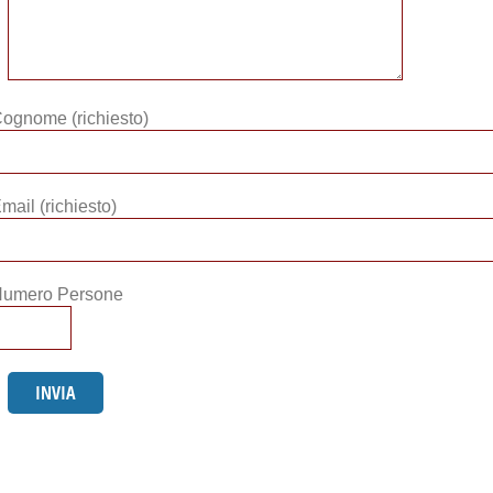
ognome (richiesto)
mail (richiesto)
umero Persone