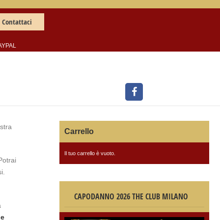
Contattaci
AYPAL
stra
Carrello
Il tuo carrello è vuoto.
Potrai
i.
CAPODANNO 2026 THE CLUB MILANO
a
le