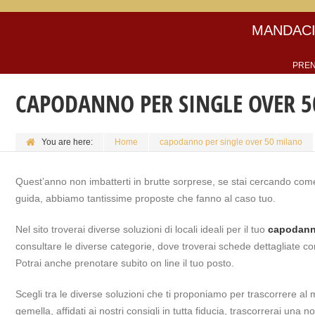
MANDACI
PREN
CAPODANNO PER SINGLE OVER 
You are here:
Home
capodanno per single over 50 milano
Quest’anno non imbatterti in brutte sorprese, se stai cercando come
guida, abbiamo tantissime proposte che fanno al caso tuo.
Nel sito troverai diverse soluzioni di locali ideali per il tuo
capodann
consultare le diverse categorie, dove troverai schede dettagliate con 
Potrai anche prenotare subito on line il tuo posto.
Scegli tra le diverse soluzioni che ti proponiamo per trascorrere al m
gemella, affidati ai nostri consigli in tutta fiducia, trascorrerai una