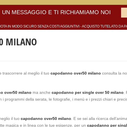
 UN MESSAGGIO E TI RICHIAMIAMO NOI
OTA IN MODO SICURO SENZA COSTI AGGIUNTIVI - ACQUISTO TUTELATO DA P
50 MILANO
 trascorrere al meglio il tuo
capodanno over50 milano
consulta la no
o over50 milano
ma anche
capodanno per
single over 50 milano
. 
i programmi della serata, le fotografie, i menù e i prezzi chiari e precis
eglio il tuo
capodanno over50 milano
. E se sei alla ricerca dell’anim
 notte magica e in linea con le tue esigenze, per un
capodanno per sing