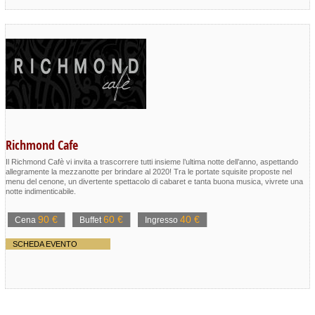
Richmond Cafe
Il Richmond Cafè vi invita a trascorrere tutti insieme l’ultima notte dell’anno, aspettando
allegramente la mezzanotte per brindare al 2020! Tra le portate squisite proposte nel
menu del cenone, un divertente spettacolo di cabaret e tanta buona musica, vivrete una
notte indimenticabile.
90 €
60 €
40 €
Cena
Buffet
Ingresso
SCHEDA EVENTO