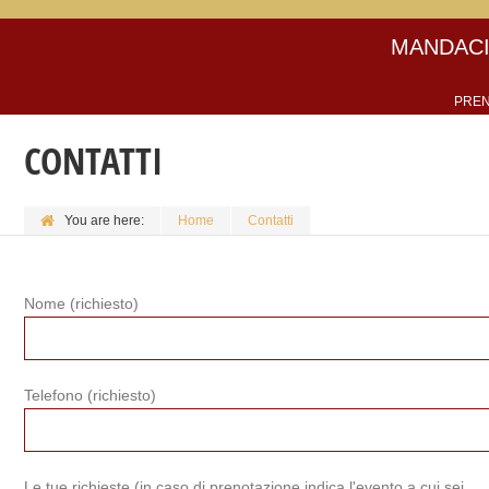
MANDACI
PREN
CONTATTI
You are here:
Home
Contatti
Nome (richiesto)
Telefono (richiesto)
Le tue richieste (in caso di prenotazione indica l'evento a cui sei