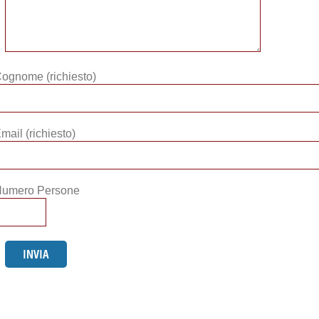
ognome (richiesto)
mail (richiesto)
umero Persone