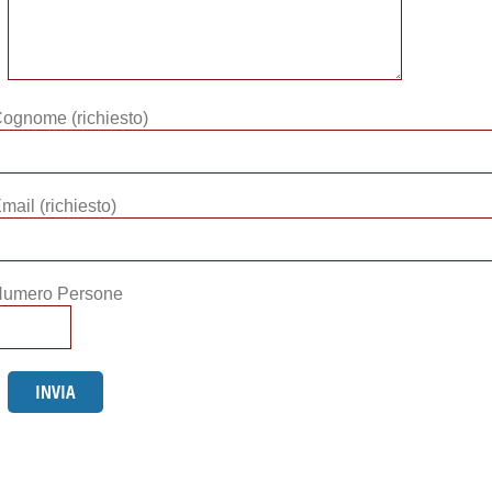
ognome (richiesto)
mail (richiesto)
umero Persone