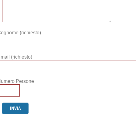
ognome (richiesto)
mail (richiesto)
umero Persone