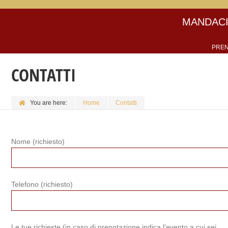
MANDACI
PREN
CONTATTI
You are here:
Home
Contatti
Nome (richiesto)
Telefono (richiesto)
Le tue richieste (in caso di prenotazione indica l'evento a cui sei