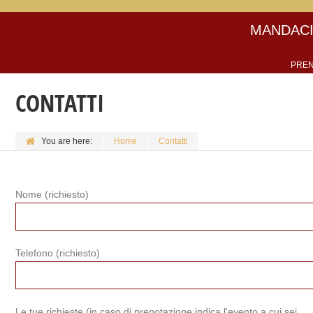
MANDACI
PREN
CONTATTI
You are here:
Home
Contatti
Nome (richiesto)
Telefono (richiesto)
Le tue richieste (in caso di prenotazione indica l'evento a cui sei