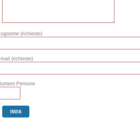
ognome (richiesto)
mail (richiesto)
umero Persone