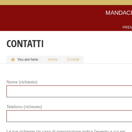
MANDACI
PREN
CONTATTI
You are here:
Home
Contatti
Nome (richiesto)
Telefono (richiesto)
Le tue richieste (in caso di prenotazione indica l'evento a cui sei