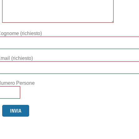
ognome (richiesto)
mail (richiesto)
umero Persone