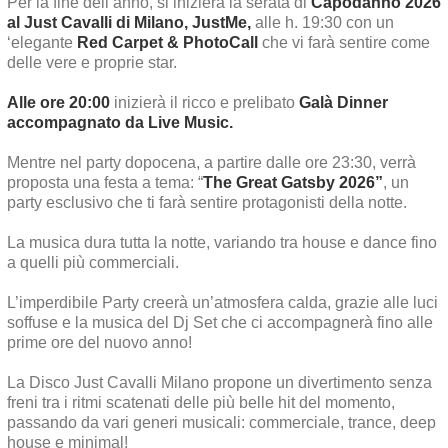
Per la fine dell’anno, si inizierà la serata di
Capodanno 2026
al Just Cavalli di Milano, JustMe,
alle h. 19:30 con un
‘elegante
Red Carpet & PhotoCall
che vi farà sentire come
delle vere e proprie star.
Alle ore 20:00
inizierà il ricco e prelibato
Galà Dinner
accompagnato da Live Music.
Mentre nel party dopocena, a partire dalle ore 23:30, verrà
proposta una festa a tema: “
The Great Gatsby 2026”
, un
party esclusivo che ti farà sentire protagonisti della notte.
La musica dura tutta la notte, variando tra house e dance fino
a quelli più commerciali.
L’imperdibile Party creerà un’atmosfera calda, grazie alle luci
soffuse e la musica del Dj Set che ci accompagnerà fino alle
prime ore del nuovo anno!
La Disco Just Cavalli Milano propone un divertimento senza
freni tra i ritmi scatenati delle più belle hit del momento,
passando da vari generi musicali: commerciale, trance, deep
house e minimal!