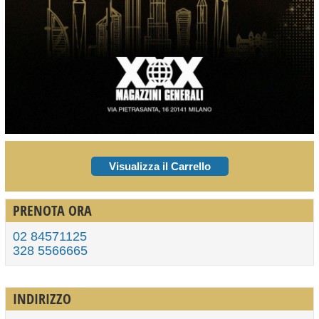
Visualizza il Carrello
PRENOTA ORA
02 84571125
328 5566665
INDIRIZZO