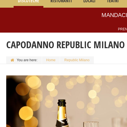
DISCOTECHE
RISTORANTI
LOCALI
TEATRI
MANDACI
PREN
CAPODANNO REPUBLIC MILANO 
You are here:
Home
Republic Milano