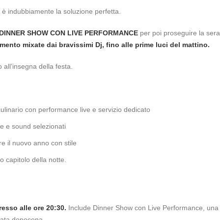
no è indubbiamente la soluzione perfetta.
DINNER SHOW CON LIVE PERFORMANCE
per poi proseguire la sera
mento mixate dai bravissimi Dj, fino alle prime luci del mattino.
 all’insegna della festa.
inario con performance live e servizio dedicato
e e sound selezionati
re il nuovo anno con stile
 capitolo della notte.
resso alle ore 20:30.
Include Dinner Show con Live Performance, una
erata dopocena.