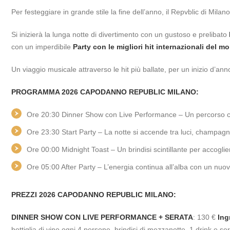
Per festeggiare in grande stile la fine dell’anno, il Repvblic di Mila
Si inizierà la lunga notte di divertimento con un gustoso e prelibato
con un imperdibile
Party con le migliori hit internazionali del mo
Un viaggio musicale attraverso le hit più ballate, per un inizio d’anno
PROGRAMMA 2026 CAPODANNO REPUBLIC MILANO:
Ore 20:30 Dinner Show con Live Performance – Un percorso cul
Ore 23:30 Start Party – La notte si accende tra luci, champagn
Ore 00:00 Midnight Toast – Un brindisi scintillante per accoglie
Ore 05:00 After Party – L’energia continua all’alba con un nuovo
PREZZI 2026 CAPODANNO REPUBLIC MILANO:
DINNER SHOW CON LIVE PERFORMANCE + SERATA
: 130 €
Ing
bottiglia di vino ogni 4 persone, brindisi di mezzanotte, 1 drink e s