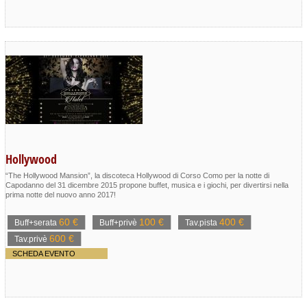
Hollywood
“The Hollywood Mansion”, la discoteca Hollywood di Corso Como per la notte di
Capodanno del 31 dicembre 2015 propone buffet, musica e i giochi, per divertirsi nella
prima notte del nuovo anno 2017!
60 €
100 €
400 €
Buff+serata
Buff+privè
Tav.pista
600 €
Tav.privè
SCHEDA EVENTO