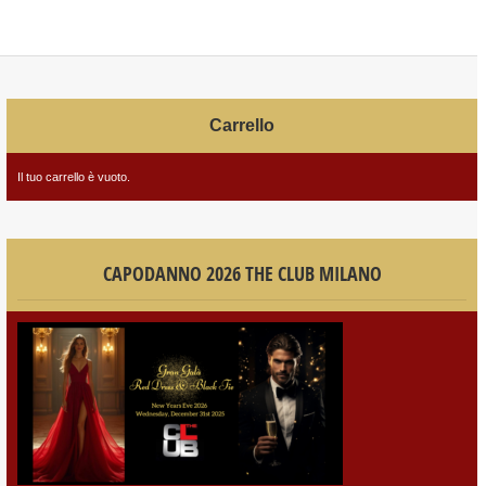
Carrello
Il tuo carrello è vuoto.
CAPODANNO 2026 THE CLUB MILANO