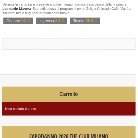
Durante la cena, sarà presente uno dei maggiori comici di successo della tv italiana;
Leonardo Manera
. Star indiscussa di programmi come Zelig o Colorado Cafè. Verrà a
salutarci tutti e auguraci un buon anno nuovo.
90 €
30 €
250 €
Cenone
Ingresso
Tavolo
Carrello
Il tuo carrello è vuoto.
CAPODANNO 2026 THE CLUB MILANO